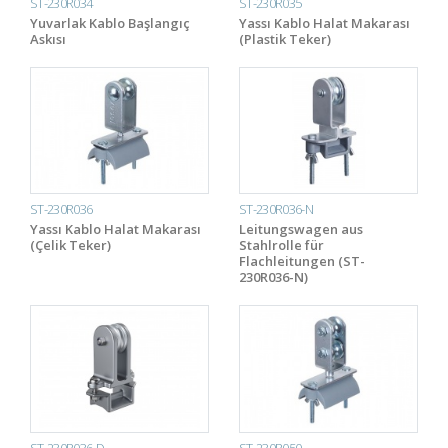
ST-230R034
ST-230R035
Yuvarlak Kablo Başlangıç
Yassı Kablo Halat Makarası
Askısı
(Plastik Teker)
ST-230R036
ST-230R036-N
Yassı Kablo Halat Makarası
Leitungswagen aus
(Çelik Teker)
Stahlrolle für
Flachleitungen (ST-
230R036-N)
ST-230R036-D
ST-230R050