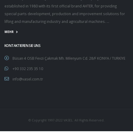
established in 1980 with its first official brand AHTER, for providing
special parts development, production and improvement solutions for
lifting and manufacturing industry and agricultural machines. ...
MEHR
KONTAKTIEREN SIE UNS
Büsan 4 OSB Fevzi Çakmak Mh. Milenyum Cd. 28/F KONYA / TURKİYE
+90 332 235 35 10
info@vasel.com.tr
© Copyright 1997-2022 VASEL. All Rights Reserved.