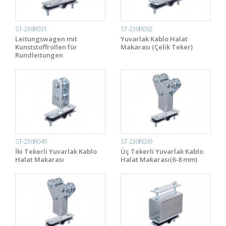
ST-230R031
ST-230R032
Leitungswagen mit
Yuvarlak Kablo Halat
Kunststoffrollen für
Makarası (Çelik Teker)
Rundleitungen
ST-230R049
ST-230R039
İki Tekerli Yuvarlak Kablo
Üç Tekerli Yuvarlak Kablo
Halat Makarası
Halat Makarası(6-8 mm)