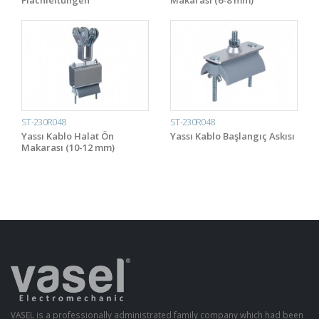
Flachleitungen
Makarası (6-8 mm)
ST-230R048
ST-230R048
Yassı Kablo Halat Ön
Yassı Kablo Başlangıç Askısı
Makarası (10-12 mm)
VASEL is a professionally administrated family company which had been