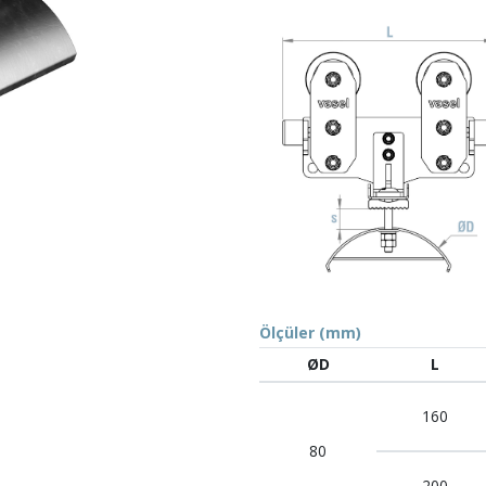
Ölçüler (mm)
ØD
L
160
80
200