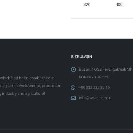
320
400
BİZE ULAŞIN
Büsan 4 OSB Fevzi Çakmak Mh.
KONYA / TURKİYE
y which had been established in
pecial parts development, production
+90 332 235 35 10
 industry and agricultural
info@vasel.com.tr