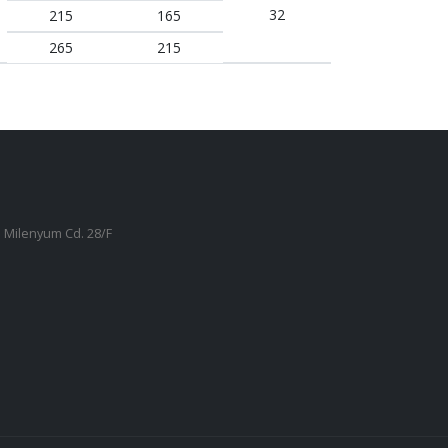
32
215
165
265
215
 Milenyum Cd. 28/F