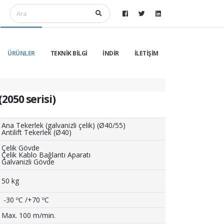
ÜRÜNLER
TEKNİK BİLGİ
İNDİR
İLETİŞİM
(2050 serisi)
Ana Tekerlek (galvanizli çelik) (Ø40/55)
Antilift Tekerlek (Ø40)
Çelik Gövde
Çelik Kablo Bağlantı Aparatı
Galvanizli Gövde
50 kg
-30 ºC /+70 ºC
Max. 100 m/min.