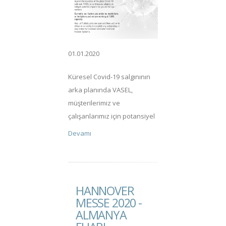
01.01.2020
Küresel Covid-19 salgınının
arka planında VASEL,
müşterilerimiz ve
çalışanlarımız için potansiyel
etkileri azaltmak için sürekli
Devamı
olarak uyum sağlıyor.
Şu anda fabrikamızda
herhangi bir kısıtlama veya
kısıtlama yok ve %100
HANNOVER
kapasite ile çalışıyoruz.
MESSE 2020 -
Ayrıca, tüm Türk limanları
ALMANYA
açıktır ve Kapalı Bara ve