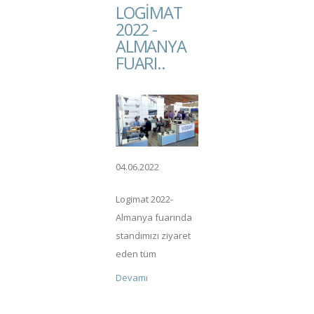
LOGIMAT
2022 -
ALMANYA
FUARI..
04.06.2022
Logimat 2022-
Almanya fuarında
standımızı ziyaret
eden tüm
ziyaretcilerimize
Devamı
ilgilerinden dolayı
teşekkur ederiz