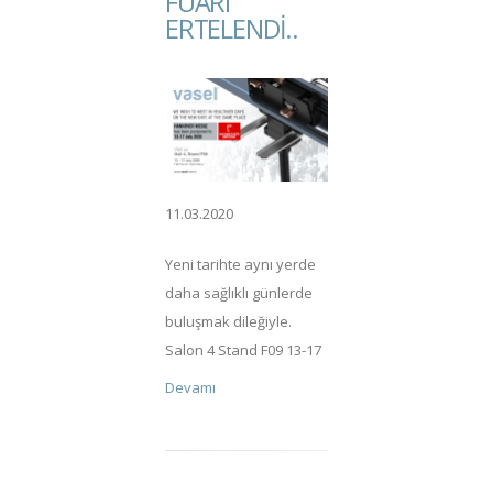
FUARI
Kablo Taşıma Sistemleri için
ERTELENDI..
bekleyen veya yeni
siparişleri tamamlama
yeteneğimizde herhangi bir
gecikme olmayacaktır.
11.03.2020
Yeni tarihte aynı yerde
daha sağlıklı günlerde
buluşmak dileğiyle.
Salon 4 Stand F09 13-17
Temmuz 2020 -
Devamı
Hannover / ALMANYA