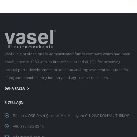
VASEL is a professionally administrated family company which had been
established in 1980 with its first official brand AHTER, for providing
special parts development, production and improvement solutions for
lifting and manufacturing industry and agricultural machines. ...
DAHA FAZLA
BİZE ULAŞIN
Büsan 4 OSB Fevzi Çakmak Mh. Milenyum Cd. 28/F KONYA / TURKİYE
+90 332 235 35 10