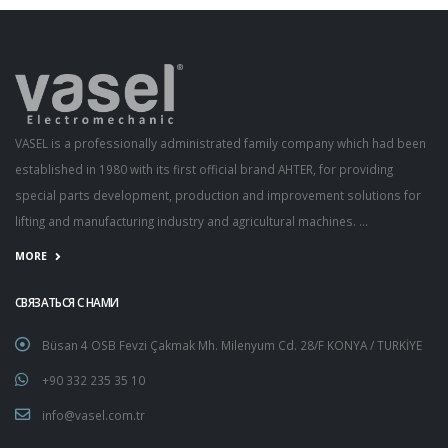
VASEL is a professionally administrated family company which had been
established in 1980 with its first official brand AHTER, for providing
special parts development, production and improvement solutions for
lifting and manufacturing industry and agricultural machines. ...
MORE
СВЯЗАТЬСЯ С НАМИ
Büsan 4 OSB Fevzi Çakmak Mh. Milenyum Cd. 28/F KONYA / TURKİYE
+90 332 235 35 10
info@vasel.com.tr