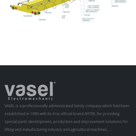
VASEL is a professionally administrated family company which had been
established in 1980 with its first official brand AHTER, for providing
special parts development, production and improvement solutions for
lifting and manufacturing industry and agricultural machines. ...